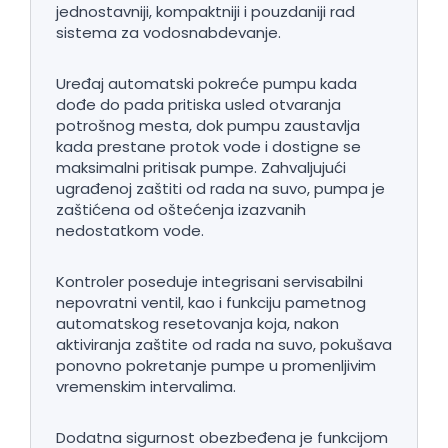
jednostavniji, kompaktniji i pouzdaniji rad
sistema za vodosnabdevanje.
Uređaj automatski pokreće pumpu kada
dođe do pada pritiska usled otvaranja
potrošnog mesta, dok pumpu zaustavlja
kada prestane protok vode i dostigne se
maksimalni pritisak pumpe. Zahvaljujući
ugrađenoj zaštiti od rada na suvo, pumpa je
zaštićena od oštećenja izazvanih
nedostatkom vode.
Kontroler poseduje integrisani servisabilni
nepovratni ventil, kao i funkciju pametnog
automatskog resetovanja koja, nakon
aktiviranja zaštite od rada na suvo, pokušava
ponovno pokretanje pumpe u promenljivim
vremenskim intervalima.
Dodatna sigurnost obezbeđena je funkcijom