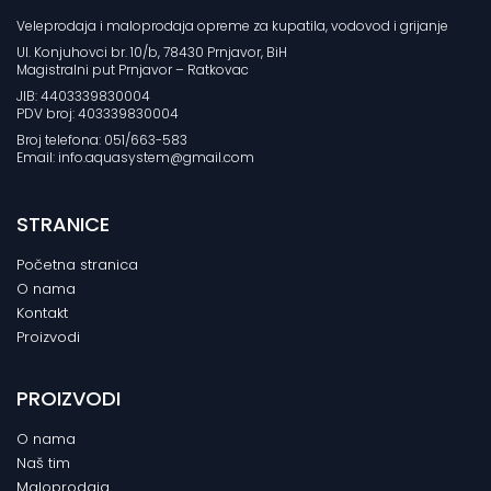
Veleprodaja i maloprodaja opreme za kupatila, vodovod i grijanje
Ul. Konjuhovci br. 10/b, 78430 Prnjavor, BiH
Magistralni put Prnjavor – Ratkovac
JIB: 4403339830004
PDV broj: 403339830004
Broj telefona: 051/663-583
Email: info.aquasystem@gmail.com
STRANICE
Početna stranica
O nama
Kontakt
Proizvodi
PROIZVODI
O nama
Naš tim
Maloprodaja