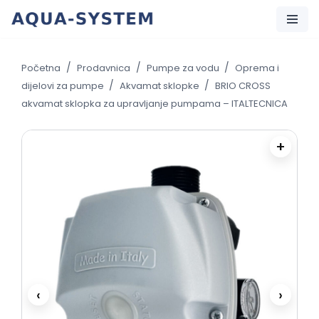
Skip
to
/
/
/
Početna
Prodavnica
Pumpe za vodu
Oprema i
content
/
/
dijelovi za pumpe
Akvamat sklopke
BRIO CROSS
akvamat sklopka za upravljanje pumpama – ITALTECNICA
+
‹
›