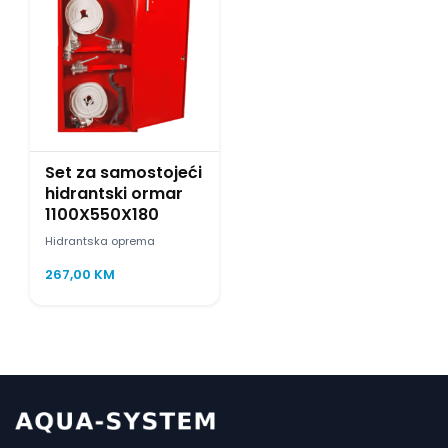
Set za samostojeći
hidrantski ormar
1100X550X180
Hidrantska oprema
267,00
KM