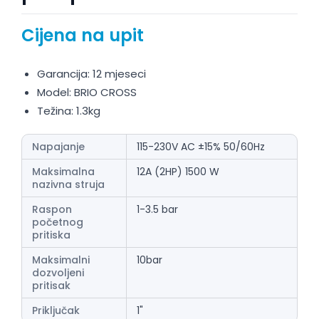
Cijena na upit
Garancija: 12 mjeseci
Model: BRIO CROSS
Težina: 1.3kg
Napajanje
115-230V AC ±15% 50/60Hz
Maksimalna
12A (2HP) 1500 W
nazivna struja
Raspon
1-3.5 bar
početnog
pritiska
Maksimalni
10bar
dozvoljeni
pritisak
Priključak
1"