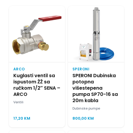
ARCO
SPERONI
Kuglasti ventil sa
SPERONI Dubinska
ispustom ŽŽ sa
potopna
ručkom 1/2″ SENA –
višestepena
ARCO
pumpa SP70-16 sa
20m kabla
Ventili
Dubinske pumpe
17,20
KM
800,00
KM