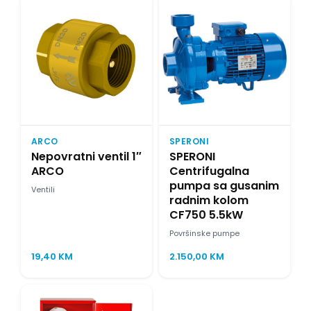
ARCO
SPERONI
Nepovratni ventil 1″
SPERONI
ARCO
Centrifugalna
pumpa sa gusanim
Ventili
radnim kolom
CF750 5.5kW
Površinske pumpe
19,40
KM
2.150,00
KM