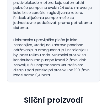
protiv blokade motora, koja automatski
pokreće pumpu na svakih 24 sata mirovanja
kako bi se sprečilo zaglavljivanje rotora.
Pritisak uključenja pumpe može se
jednostavno podešavati prema potrebama
sistema.
Elektronska upravljačka ploča je lako
zamenljiva, uređaj ne zahteva posebno
održavanje, a omogućena je i instalacija u
by-pass režimu rada. Minimalni protok za
kontinuirani rad pumpe iznosi 2 l/min, dok
zahvaljujući unapređenom unutrašnjem
dizajnu pad pritiska pri protoku od 100 l/min
iznosi samo 0,4 bara.
Slični proizvodi