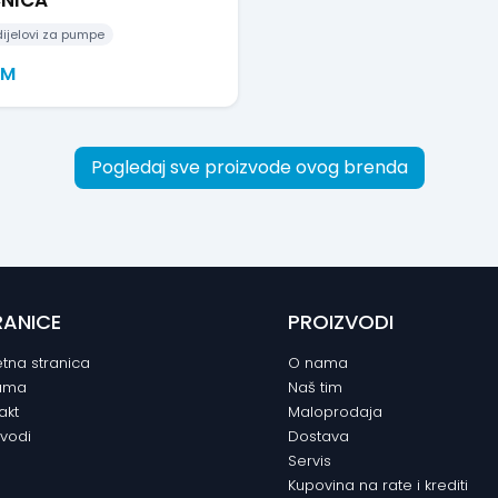
ijelovi za pumpe
KM
Pogledaj sve proizvode ovog brenda
RANICE
PROIZVODI
tna stranica
O nama
ama
Naš tim
akt
Maloprodaja
zvodi
Dostava
Servis
Kupovina na rate i krediti