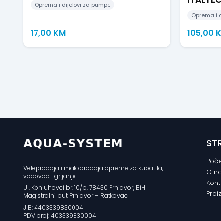
Oprema i dijelovi za pumpe
Oprema i d
17,00
KM
105,00
ST
Poče
Veleprodaja i maloprodaja opreme za kupatila,
O n
vodovod i grijanje
Kont
Ul. Konjuhovci br. 10/b, 78430 Prnjavor, BiH
Proi
Magistralni put Prnjavor – Ratkovac
JIB: 4403339830004
PDV broj: 403339830004