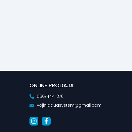
ONLINE PRODAJA
066/444-370
vojin.aquasystem@gmail.com