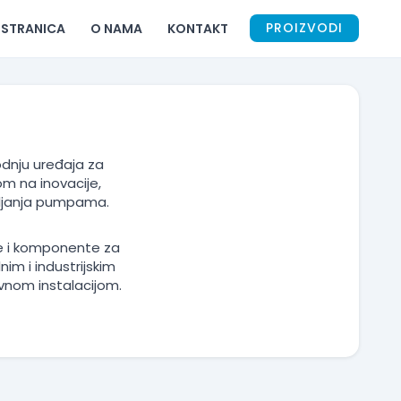
PROIZVODI
 STRANICA
O NAMA
KONTAKT
vodnju uređaja za
m na inovacije,
avljanja pumpama.
je i komponente za
m i industrijskim
vnom instalacijom.