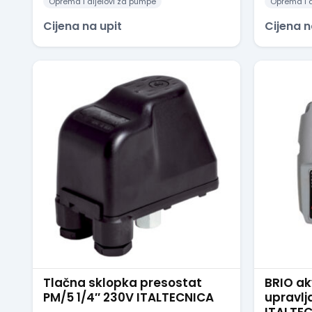
Oprema i dijelovi za pumpe
Oprema i d
Cijena na upit
Cijena n
Tlačna sklopka presostat
BRIO a
PM/5 1/4″ 230V ITALTECNICA
upravl
ITALTE