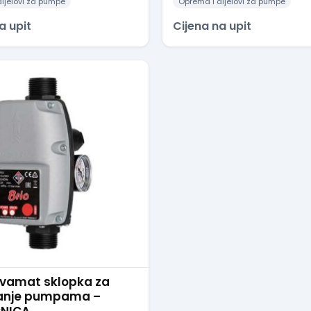
ijelovi za pumpe
Oprema i dijelovi za pumpe
a upit
Cijena na upit
kvamat sklopka za
janje pumpama –
CNICA