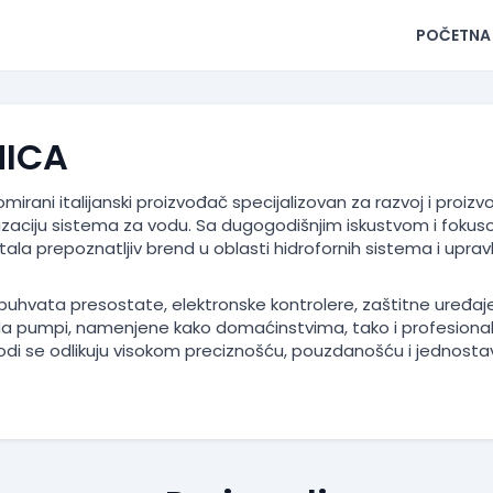
POČETNA
NICA
mirani italijanski proizvođač specijalizovan za razvoj i proiz
izaciju sistema za vodu. Sa dugogodišnjim iskustvom i fokuso
tala prepoznatljiv brend u oblasti hidrofornih sistema i upr
buhvata presostate, elektronske kontrolere, zaštitne uređa
a pumpi, namenjene kako domaćinstvima, tako i profesionalni
di se odlikuju visokom preciznošću, pouzdanošću i jednosta