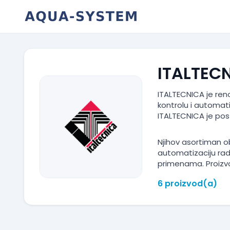
Skip
to
content
ITALTEC
ITALTECNICA je reno
kontrolu i automat
ITALTECNICA je pos
Njihov asortiman o
automatizaciju rad
primenama. Proizvo
6 proizvod(a)