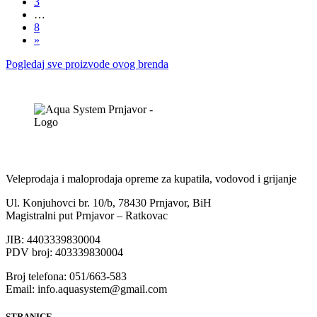
3
…
8
»
Pogledaj sve proizvode ovog brenda
Veleprodaja i maloprodaja opreme za kupatila, vodovod i grijanje
Ul. Konjuhovci br. 10/b, 78430 Prnjavor, BiH
Magistralni put Prnjavor – Ratkovac
JIB: 4403339830004
PDV broj: 403339830004
Broj telefona: 051/663-583
Email: info.aquasystem@gmail.com
STRANICE