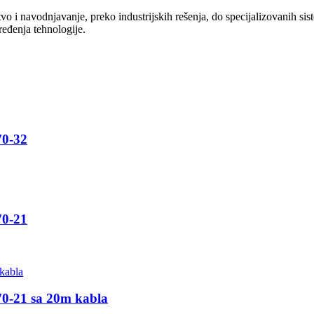
 i navodnjavanje, preko industrijskih rešenja, do specijalizovanih sis
ređenja tehnologije.
70-32
70-21
0-21 sa 20m kabla