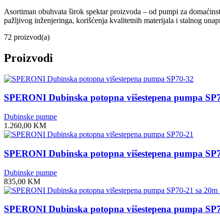
Asortiman obuhvata širok spektar proizvoda – od pumpi za domaćinstvo
pažljivog inženjeringa, korišćenja kvalitetnih materijala i stalnog unap
72 proizvod(a)
Proizvodi
SPERONI Dubinska potopna višestepena pumpa SP
Dubinske pumpe
1.260,00
KM
SPERONI Dubinska potopna višestepena pumpa SP
Dubinske pumpe
835,00
KM
SPERONI Dubinska potopna višestepena pumpa SP7