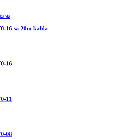
0-16 sa 20m kabla
70-16
0-11
70-08