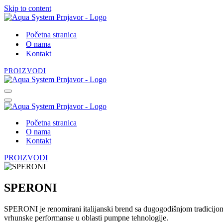
Skip to content
Početna stranica
O nama
Kontakt
PROIZVODI
Navigation
Menu
Navigation
Menu
Početna stranica
O nama
Kontakt
PROIZVODI
SPERONI
SPERONI je renomirani italijanski brend sa dugogodišnjom tradicijom
vrhunske performanse u oblasti pumpne tehnologije.