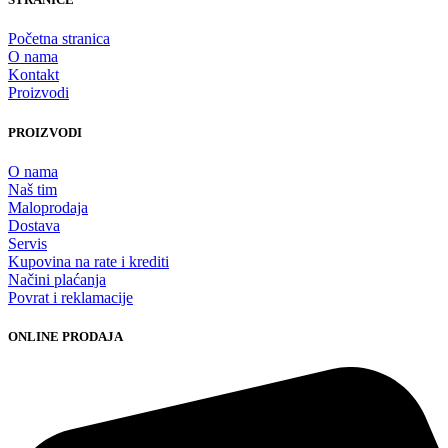
Početna stranica
O nama
Kontakt
Proizvodi
PROIZVODI
O nama
Naš tim
Maloprodaja
Dostava
Servis
Kupovina na rate i krediti
Načini plaćanja
Povrat i reklamacije
ONLINE PRODAJA