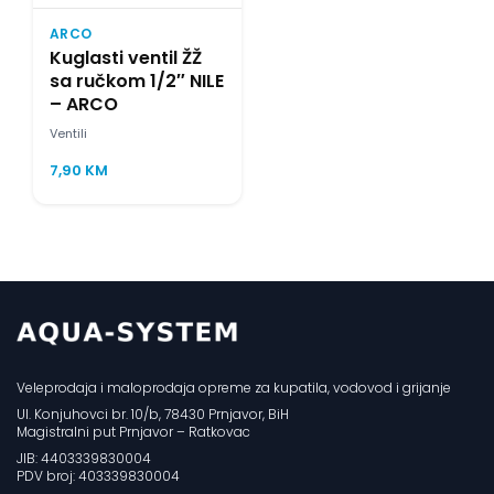
ARCO
Kuglasti ventil ŽŽ
sa ručkom 1/2″ NILE
– ARCO
Ventili
7,90
KM
Veleprodaja i maloprodaja opreme za kupatila, vodovod i grijanje
Ul. Konjuhovci br. 10/b, 78430 Prnjavor, BiH
Magistralni put Prnjavor – Ratkovac
JIB: 4403339830004
PDV broj: 403339830004