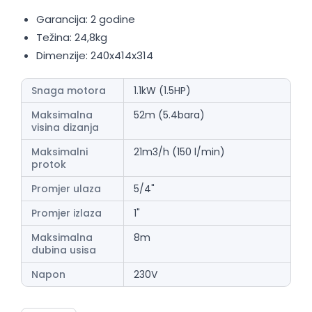
Garancija: 2 godine
Težina: 24,8kg
Dimenzije: 240x414x314
Snaga motora
1.1kW (1.5HP)
Maksimalna
52m (5.4bara)
visina dizanja
Maksimalni
21m3/h (150 l/min)
protok
Promjer ulaza
5/4"
Promjer izlaza
1"
Maksimalna
8m
dubina usisa
Napon
230V