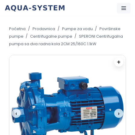
Skip
to
/
/
/
Početna
Prodavnica
Pumpe za vodu
Površinske
content
/
/
pumpe
Centrifugalne pumpe
SPERONI Centrifugalna
pumpa sa dva radna kola 2CM 25/160C 1.1kW
+
‹
›