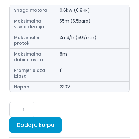
Snaga motora
0.6kW (0.8HP)
Maksimalna
55m (5.5bara)
visina dizanja
Maksimalni
3m3/h (50l/min)
protok
Maksimalna
8m
dubina usisa
Promjer ulaza i
1"
izlaza
Napon
230V
Dodaj u korpu