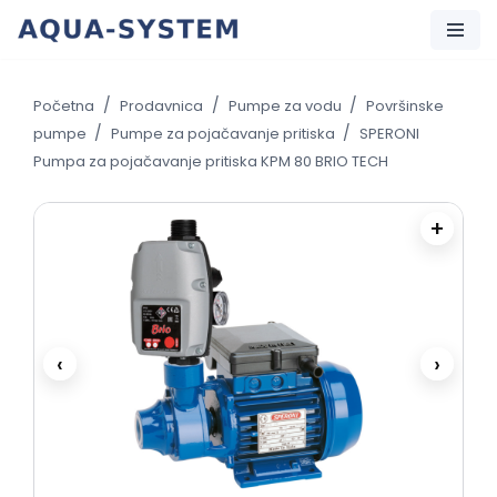
Skip
to
/
/
/
Početna
Prodavnica
Pumpe za vodu
Površinske
content
/
/
pumpe
Pumpe za pojačavanje pritiska
SPERONI
Pumpa za pojačavanje pritiska KPM 80 BRIO TECH
+
‹
›