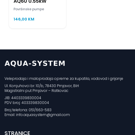
AQ60 0.55kW
Površinske pumpe
146,00
KM
Veleprodaja i maloprodaja opreme za kupatila, vodovod i grijanje
Ul. Konjuhovci br. 10/b, 78430 Prnjavor, BiH
Magistralni put Prnjavor – Ratkovac
JIB: 4403339830004
PDV broj: 403339830004
Broj telefona: 051/663-583
Email: info.aquasystem@gmail.com
STRANICE