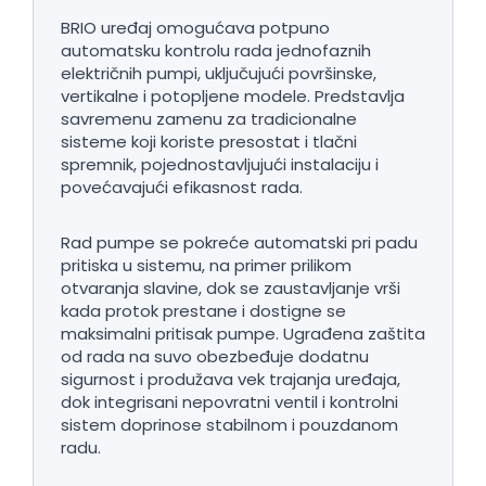
BRIO uređaj omogućava potpuno
automatsku kontrolu rada jednofaznih
električnih pumpi, uključujući površinske,
vertikalne i potopljene modele. Predstavlja
savremenu zamenu za tradicionalne
sisteme koji koriste presostat i tlačni
spremnik, pojednostavljujući instalaciju i
povećavajući efikasnost rada.
Rad pumpe se pokreće automatski pri padu
pritiska u sistemu, na primer prilikom
otvaranja slavine, dok se zaustavljanje vrši
kada protok prestane i dostigne se
maksimalni pritisak pumpe. Ugrađena zaštita
od rada na suvo obezbeđuje dodatnu
sigurnost i produžava vek trajanja uređaja,
dok integrisani nepovratni ventil i kontrolni
sistem doprinose stabilnom i pouzdanom
radu.