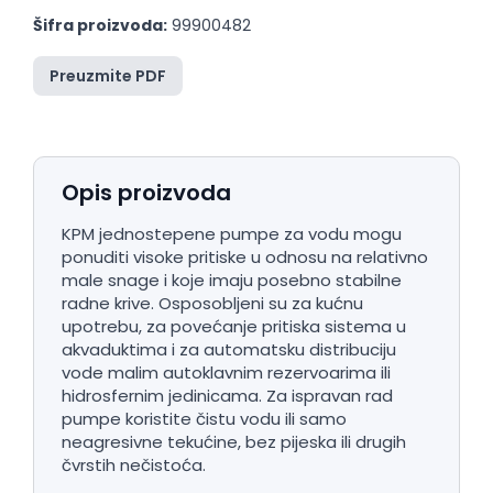
Šifra proizvoda:
99900482
Preuzmite PDF
Opis proizvoda
KPM jednostepene pumpe za vodu mogu
ponuditi visoke pritiske u odnosu na relativno
male snage i koje imaju posebno stabilne
radne krive. Osposobljeni su za kućnu
upotrebu, za povećanje pritiska sistema u
akvaduktima i za automatsku distribuciju
vode malim autoklavnim rezervoarima ili
hidrosfernim jedinicama. Za ispravan rad
pumpe koristite čistu vodu ili samo
neagresivne tekućine, bez pijeska ili drugih
čvrstih nečistoća.