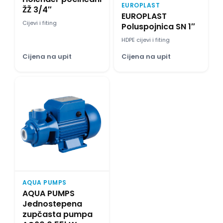
EUROPLAST
ŽŽ 3/4″
EUROPLAST
Cijevi i fiting
Poluspojnica SN 1″
HDPE cijevi i fiting
Cijena na upit
Cijena na upit
AQUA PUMPS
AQUA PUMPS
Jednostepena
zupčasta pumpa