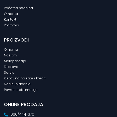
Početna stranica
O nama
Kontakt
Proizvodi
PROIZVODI
O nama
Naš tim
Maloprodaja
Dostava
Servis
Kupovina na rate i krediti
Načini plaćanja
Povrat i reklamacije
ONLINE PRODAJA
066/444-370