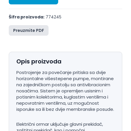
Šifra proizvoda:
774245
Preuzmite PDF
Opis proizvoda
Postrojenje za povećanje pritiska sa dvije
horizontalne višestepene pumpe, montirane
na zajedničkom postolju sa antivibracionim
nosačima. Sistem je opremljen usisnim i
potisnim kolektorima, kuglastim ventilima i
nepovratnim ventilima, uz mogućnost
isporuke sa ili bez dvije membranske posude.
Električni ormar uključuje glavni prekidač,
zaštitni prekidač, kao i pomoćni