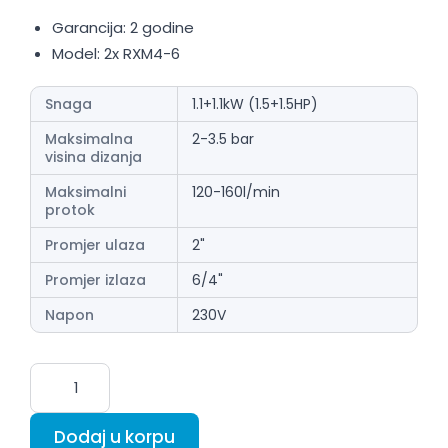
Garancija: 2 godine
Model: 2x RXM4-6
Snaga
1.1+1.1kW (1.5+1.5HP)
Maksimalna
2-3.5 bar
visina dizanja
Maksimalni
120-160l/min
protok
Promjer ulaza
2"
Promjer izlaza
6/4"
Napon
230V
Dodaj u korpu