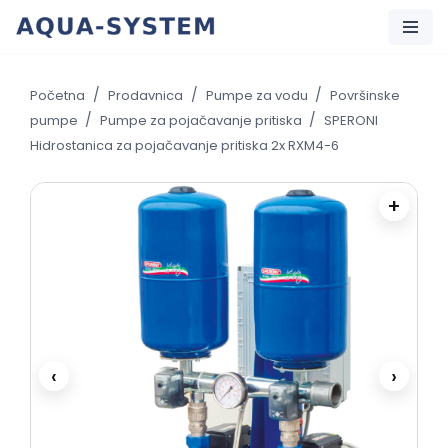
Skip
to
/
/
/
Početna
Prodavnica
Pumpe za vodu
Površinske
content
/
/
pumpe
Pumpe za pojačavanje pritiska
SPERONI
Hidrostanica za pojačavanje pritiska 2x RXM4-6
+
‹
›