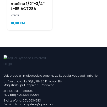
mašinu 1/2″-3/4″
L-85 AC728A
Ventili
10,80
KM
Veleprodaja i maloprodaja opreme za kupatila, vodovod i grijanje
Ul. Konjuhovci br. 10/b, 78430 Prnjavor, BiH
Magistralni put Prnjavor – Ratkovac
JIB: 4403339830004
PDV broj: 403339830004
Broj telefona: 051/663-583
Email: info.aquasystem@gmail.com