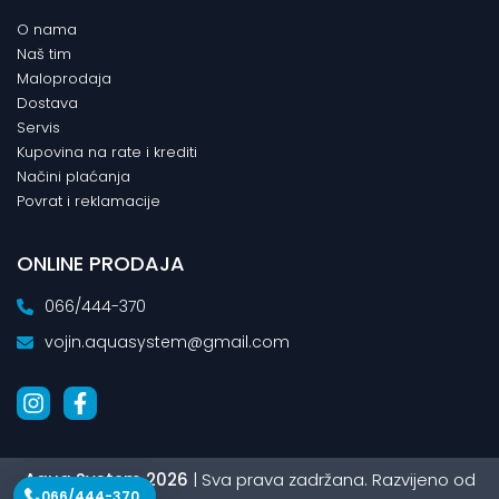
O nama
Naš tim
Maloprodaja
Dostava
Servis
Kupovina na rate i krediti
Načini plaćanja
Povrat i reklamacije
ONLINE PRODAJA
066/444-370
vojin.aquasystem@gmail.com
Aqua System 2026
| Sva prava zadržana. Razvijeno od
066/444-370