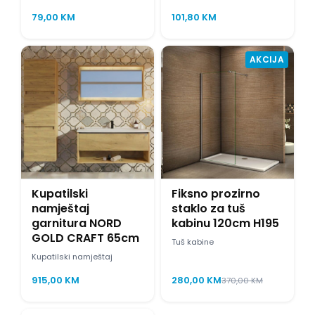
79,00
KM
101,80
KM
AKCIJA
Kupatilski
Fiksno prozirno
namještaj
staklo za tuš
garnitura NORD
kabinu 120cm H195
GOLD CRAFT 65cm
Tuš kabine
Kupatilski namještaj
915,00
KM
280,00
KM
370,00
KM