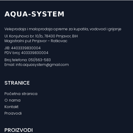
Veleprodaja i maloprodaja opreme za kupatila, vodovod i grijanje
Ul. Konjuhovci br. 10/b, 78430 Prnjavor, BiH
Magistralni put Prnjavor – Ratkovac
JIB: 4403339830004
PDV broj: 403339830004
Broj telefona: 051/663-583
Email: info.aquasystem@gmail.com
STRANICE
Početna stranica
O nama
Kontakt
Proizvodi
PROIZVODI