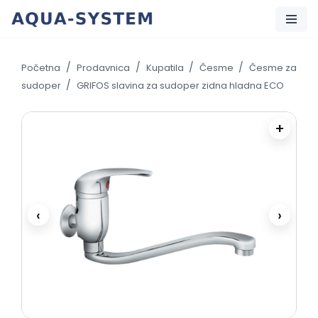
Skip
to
/
/
/
/
Početna
Prodavnica
Kupatila
Česme
Česme za
content
/
sudoper
GRIFOS slavina za sudoper zidna hladna ECO
+
‹
›