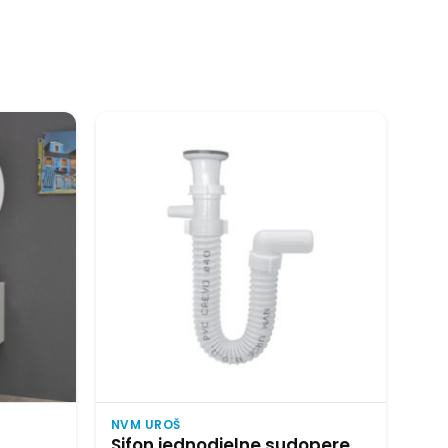
NVM UROŠ
Sifon jednodjelne sudopere