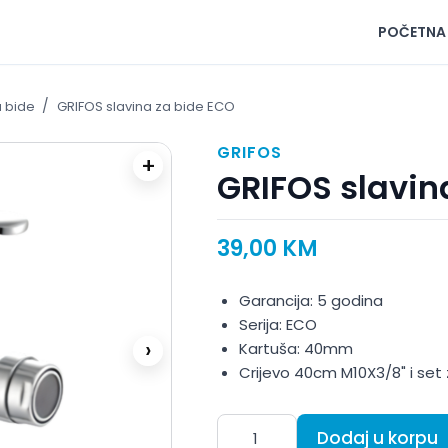
POČETNA
/
 bide
GRIFOS slavina za bide ECO
GRIFOS
+
GRIFOS slavin
39,00
KM
Garancija: 5 godina
Serija: ECO
›
Kartuša: 40mm
Crijevo 40cm M10X3/8" i se
Dodaj u korpu