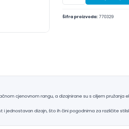
Šifra proizvoda:
770329
nom cjenovnom rangu, a dizajnirane su s ciljem pružanja ek
 i jednostavan dizajn, što ih čini pogodnima za različite sti