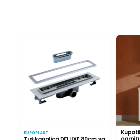
Kupati
EUROPLAST
garnit
Tuš kanalica DELUXE 80cm sa