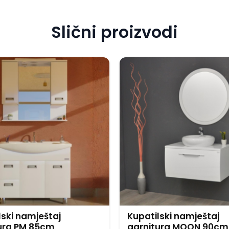
Slični proizvodi
lski namještaj
Kupatilski namještaj
ura PM 85cm
garnitura MOON 90cm