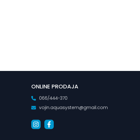
ONLINE PRODAJA
066/444-370
vojin.aquasystem@gmail.com