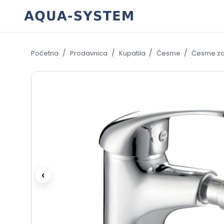
Skip
to
content
/
/
/
/
Početna
Prodavnica
Kupatila
Česme
Česme za
‹