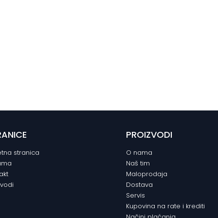
RANICE
PROIZVODI
tna stranica
O nama
ama
Naš tim
akt
Maloprodaja
zvodi
Dostava
Servis
Kupovina na rate i krediti
Načini plaćanja