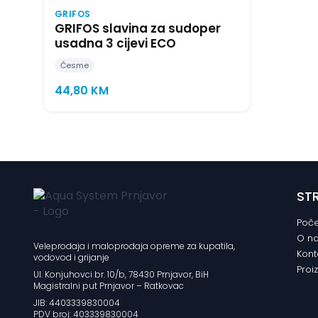
GRIFOS
GRIFOS slavina za sudoper
usadna 3 cijevi ECO
Česme
44,80
KM
ST
Poče
O n
Veleprodaja i maloprodaja opreme za kupatila,
Kont
vodovod i grijanje
Proi
Ul. Konjuhovci br. 10/b, 78430 Prnjavor, BiH
Magistralni put Prnjavor – Ratkovac
JIB: 4403339830004
PDV broj: 403339830004