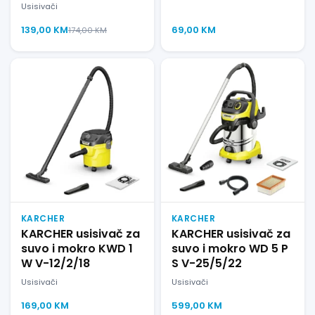
Usisivači
139,00
KM
69,00
KM
174,00
KM
KARCHER
KARCHER
KARCHER usisivač za
KARCHER usisivač za
suvo i mokro KWD 1
suvo i mokro WD 5 P
W V-12/2/18
S V-25/5/22
Usisivači
Usisivači
169,00
KM
599,00
KM