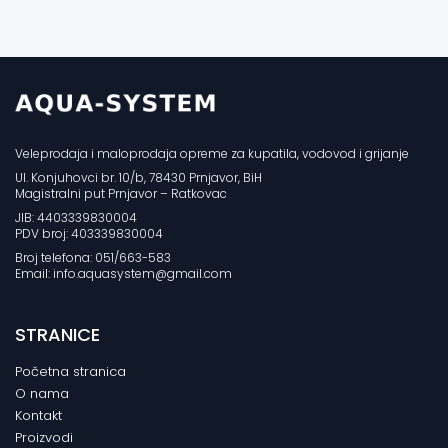
Veleprodaja i maloprodaja opreme za kupatila, vodovod i grijanje
Ul. Konjuhovci br. 10/b, 78430 Prnjavor, BiH
Magistralni put Prnjavor – Ratkovac
JIB: 4403339830004
PDV broj: 403339830004
Broj telefona: 051/663-583
Email: info.aquasystem@gmail.com
STRANICE
Početna stranica
O nama
Kontakt
Proizvodi