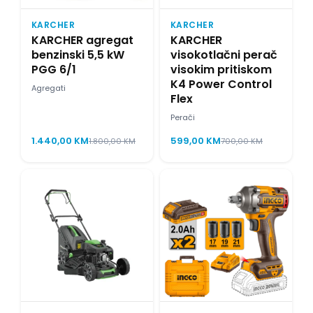
KARCHER
KARCHER
KARCHER agregat
KARCHER
benzinski 5,5 kW
visokotlačni perač
PGG 6/1
visokim pritiskom
K4 Power Control
Agregati
Flex
Perači
1.440,00
KM
599,00
KM
1.800,00
KM
700,00
KM