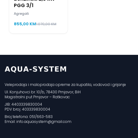
PGG 3/1
Agregati
855,00
KM
1.070,00
KM
Veleprodaja i maloprodaja opreme za kupatila, vodovod i grijanje
Ul. Konjuhovci br. 10/b, 78430 Prnjavor, BiH
Magistralni put Prnjavor – Ratkovac
JIB: 4403339830004
PDV broj: 403339830004
Broj telefona: 051/663-583
Email: info.aquasystem@gmail.com