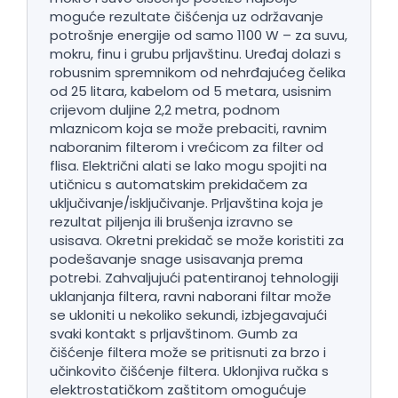
moguće rezultate čišćenja uz održavanje
potrošnje energije od samo 1100 W – za suvu,
mokru, finu i grubu prljavštinu. Uređaj dolazi s
robusnim spremnikom od nehrđajućeg čelika
od 25 litara, kabelom od 5 metara, usisnim
crijevom duljine 2,2 metra, podnom
mlaznicom koja se može prebaciti, ravnim
naboranim filterom i vrećicom za filter od
flisa. Električni alati se lako mogu spojiti na
utičnicu s automatskim prekidačem za
uključivanje/isključivanje. Prljavština koja je
rezultat piljenja ili brušenja izravno se
usisava. Okretni prekidač se može koristiti za
podešavanje snage usisavanja prema
potrebi. Zahvaljujući patentiranoj tehnologiji
uklanjanja filtera, ravni naborani filtar može
se ukloniti u nekoliko sekundi, izbjegavajući
svaki kontakt s prljavštinom. Gumb za
čišćenje filtera može se pritisnuti za brzo i
učinkovito čišćenje filtera. Uklonjiva ručka s
elektrostatičkom zaštitom omogućuje