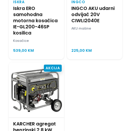
ISKRA
INGCO
Iskra ERO
INGCO AKU udarni
samohodna
odvijač 20V
motorna kosačica
CIWLI2040E
IE-GL200-46SP
AKU mašine
kosilica
Kosačice
539,00
KM
225,00
KM
AKCIJA
KARCHER agregat
benzinski 2,8 kW