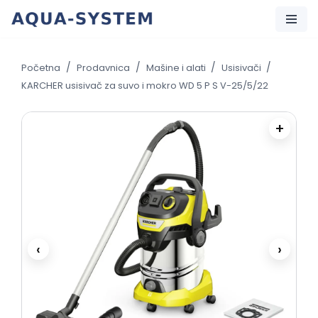
Skip
to
/
/
/
/
Početna
Prodavnica
Mašine i alati
Usisivači
content
KARCHER usisivač za suvo i mokro WD 5 P S V-25/5/22
+
‹
›