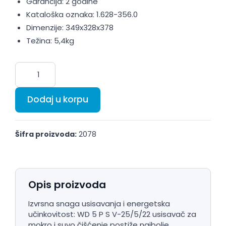
Garancija: 2 godine
Kataloška oznaka: 1.628-356.0
Dimenzije: 349x328x378
Težina: 5,4kg
Dodaj u korpu
Šifra proizvoda:
2078
Opis proizvoda
Izvrsna snaga usisavanja i energetska
učinkovitost: WD 5 P S V-25/5/22 usisavač za
mokro i suvo čišćenje postiže najbolje