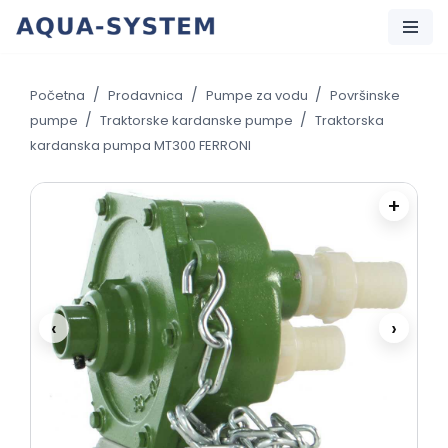
Skip
to
/
/
/
Početna
Prodavnica
Pumpe za vodu
Površinske
content
/
/
pumpe
Traktorske kardanske pumpe
Traktorska
kardanska pumpa MT300 FERRONI
+
‹
›