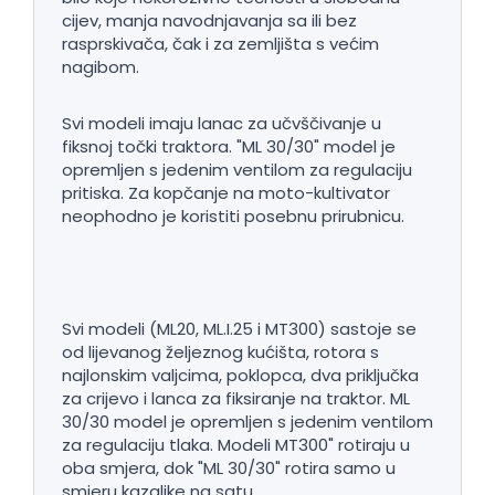
cijev, manja navodnjavanja sa ili bez
rasprskivača, čak i za zemljišta s većim
nagibom.
Svi modeli imaju lanac za učvščivanje u
fiksnoj točki traktora. "ML 30/30" model je
opremljen s jedenim ventilom za regulaciju
pritiska. Za kopčanje na moto-kultivator
neophodno je koristiti posebnu prirubnicu.
Svi modeli (ML20, ML.I.25 i MT300) sastoje se
od lijevanog željeznog kućišta, rotora s
najlonskim valjcima, poklopca, dva priključka
za crijevo i lanca za fiksiranje na traktor. ML
30/30 model je opremljen s jedenim ventilom
za regulaciju tlaka. Modeli MT300" rotiraju u
oba smjera, dok "ML 30/30" rotira samo u
smjeru kazaljke na satu.