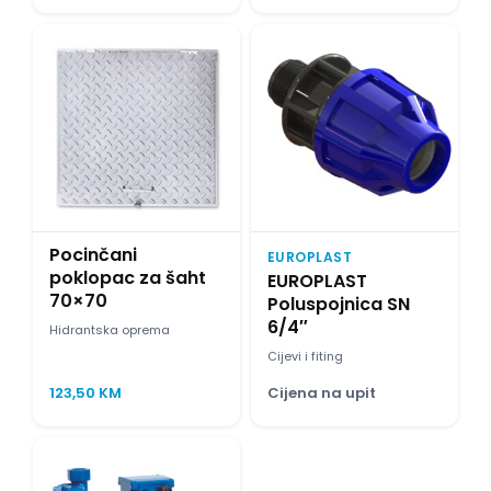
Pocinčani
EUROPLAST
poklopac za šaht
EUROPLAST
70×70
Poluspojnica SN
6/4″
Hidrantska oprema
Cijevi i fiting
123,50
KM
Cijena na upit