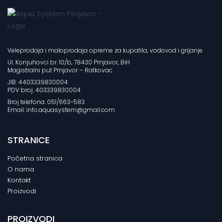
Veleprodaja i maloprodaja opreme za kupatila, vodovod i grijanje
Ul. Konjuhovci br. 10/b, 78430 Prnjavor, BiH
Magistralni put Prnjavor – Ratkovac
JIB: 4403339830004
PDV broj: 403339830004
Broj telefona: 051/663-583
Email: info.aquasystem@gmail.com
STRANICE
Početna stranica
O nama
Kontakt
Proizvodi
PROIZVODI