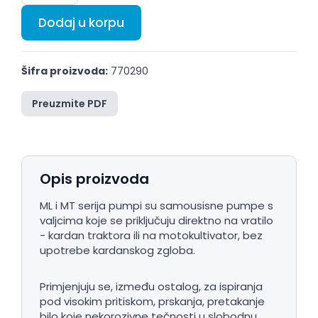
Dodaj u korpu
Šifra proizvoda:
770290
Preuzmite PDF
Opis proizvoda
ML i MT serija pumpi su samousisne pumpe s
valjcima koje se priključuju direktno na vratilo
- kardan traktora ili na motokultivator, bez
upotrebe kardanskog zgloba.
Primjenjuju se, između ostalog, za ispiranja
pod visokim pritiskom, prskanja, pretakanje
bilo koje nekorozivne tečnosti u slobodnu