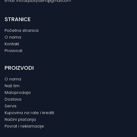
Email: info.aquasystem@gmail.com
STRANICE
Početna stranica
O nama
Kontakt
Proizvodi
PROIZVODI
O nama
Naš tim
Maloprodaja
Dostava
Servis
Kupovina na rate i krediti
Načini plaćanja
Povrat i reklamacije