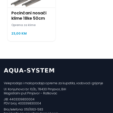
Pocinčani nosači
klime 18ke 50cm
Oprema za klime
23,00
KM
Veleprodaja i maloprodaja opreme za kupatila, vodovod i grijanje
Ul. Konjuhovci br. 10/b, 78430 Prnjavor, BiH
Magistralni put Prnjavor – Ratkovac
JIB: 4403339830004
PDV broj: 403339830004
Broj telefona: 051/663-583