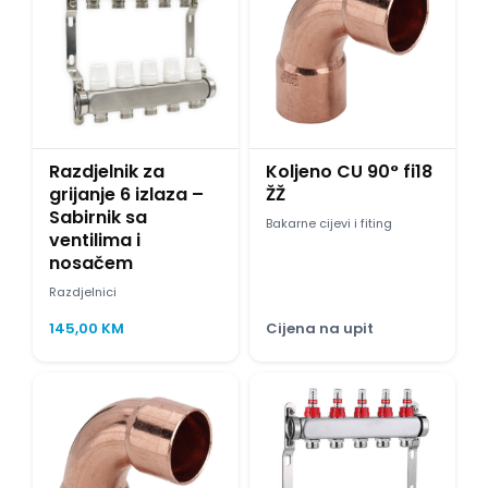
Razdjelnik za
Koljeno CU 90° fi18
grijanje 6 izlaza –
ŽŽ
Sabirnik sa
Bakarne cijevi i fiting
ventilima i
nosačem
Razdjelnici
145,00
KM
Cijena na upit