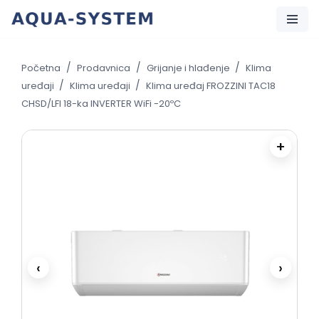
Skip
to
/
/
/
Početna
Prodavnica
Grijanje i hlađenje
Klima
content
/
/
uređaji
Klima uređaji
Klima uređaj FROZZINI TAC18
CHSD/LFI 18-ka INVERTER WiFi -20ºC
+
‹
›