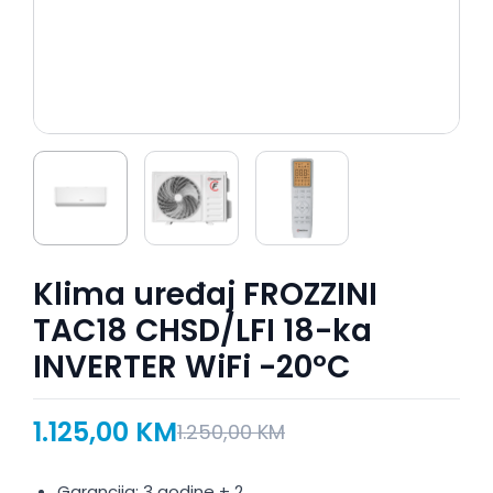
Klima uređaj FROZZINI
TAC18 CHSD/LFI 18-ka
INVERTER WiFi -20ºC
1.125,00
KM
1.250,00
KM
Garancija: 3 godine + 2