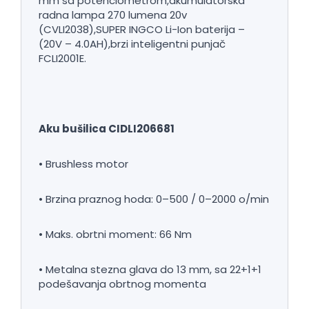
mm sa potenciometrom,akumulatorska
radna lampa 270 lumena 20v
(CVLI2038),SUPER INGCO Li-Ion baterija –
(20V – 4.0AH),brzi inteligentni punjač
FCLI2001E.
Aku bušilica CIDLI206681
• Brushless motor
• Brzina praznog hoda: 0–500 / 0–2000 o/min
• Maks. obrtni moment: 66 Nm
• Metalna stezna glava do 13 mm, sa 22+1+1
podešavanja obrtnog momenta