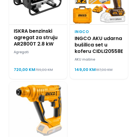
ISKRA benzinski
INGCO
agregat za struju
INGCO AKU udarna
AR2800T 2.8 kW
bušilica set u
koferu CIDLI20558E
Agregati
AKU mašine
720,00
KM
149,00
KM
799,00
KM
187,00
KM