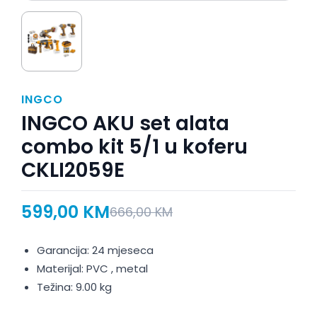
INGCO
INGCO AKU set alata
combo kit 5/1 u koferu
CKLI2059E
599,00
KM
666,00
KM
Garancija: 24 mjeseca
Materijal: PVC , metal
Težina: 9.00 kg