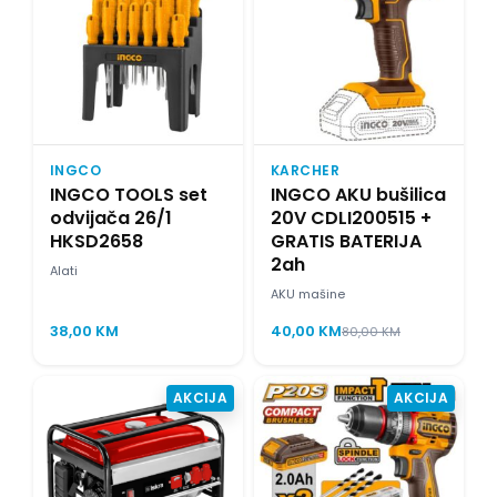
INGCO
KARCHER
INGCO TOOLS set
INGCO AKU bušilica
odvijača 26/1
20V CDLI200515 +
HKSD2658
GRATIS BATERIJA
2ah
Alati
AKU mašine
38,00
KM
40,00
KM
80,00
KM
AKCIJA
AKCIJA