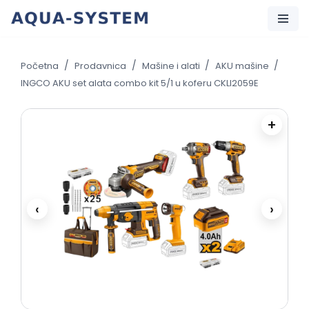
Skip
to
/
/
/
/
Početna
Prodavnica
Mašine i alati
AKU mašine
content
INGCO AKU set alata combo kit 5/1 u koferu CKLI2059E
+
‹
›