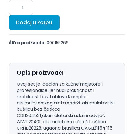
Dodaj u korpu
Šifra proizvoda:
000155266
Opis proizvoda
Ovaj set je idealan za kućne majstore i
profesionalce, jer nudi praktičnost i
mobilnost bez kablova.Komplet
akumulatorskog alata sadrži: akumulatorsku
bušilicu bez četkica
CDLI204531,akumulatorski udarni odvijač
CIWLI20401, akumulatorska čekić bušilica
CRHLI20228, ugaona brusilica CAGLI21154 115