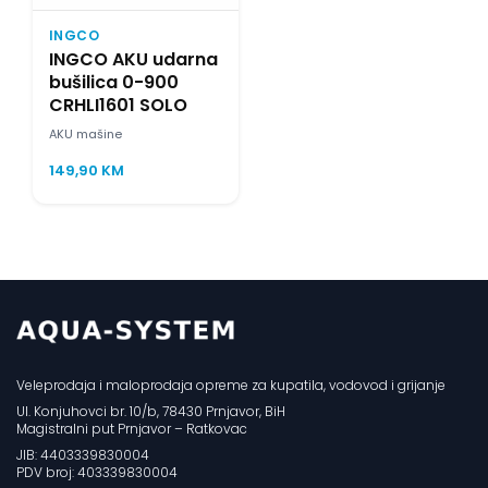
INGCO
INGCO AKU udarna
bušilica 0-900
CRHLI1601 SOLO
AKU mašine
149,90
KM
Veleprodaja i maloprodaja opreme za kupatila, vodovod i grijanje
Ul. Konjuhovci br. 10/b, 78430 Prnjavor, BiH
Magistralni put Prnjavor – Ratkovac
JIB: 4403339830004
PDV broj: 403339830004