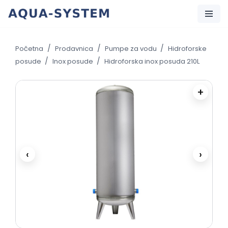
Skip
to
/
/
/
Početna
Prodavnica
Pumpe za vodu
Hidroforske
content
/
/
posude
Inox posude
Hidroforska inox posuda 210L
+
‹
›