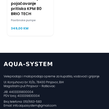
pojačavanje
pritiska KPM 80
BRIO TECH
Površinske pumpe
349,00
KM
Veleprodaja i maloprodaja opreme za kupatila, vodovod i grijanje
Ul. Konjuhovci br. 10/b, 78430 Prnjavor, BiH
Magistralni put Prnjavor – Ratkovac
JIB: 4403339830004
PDV broj: 403339830004
Broj telefona: 051/663-583
Email: info.aquasystem@gmail.com