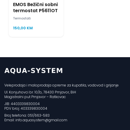
EMOS Bežični sobni
termostat P5611OT
Termostati
150,00
KM
Veleprodaja i maloprodaja opreme za kupatila, vodovod i grijanje
Ul. Konjuhovci br. 10/b, 78430 Prnjavor, BiH
Magistralni put Prnjavor – Ratkovac
JIB: 4403339830004
PDV broj: 403339830004
Broj telefona: 051/663-583
Email: info.aquasystem@gmail.com