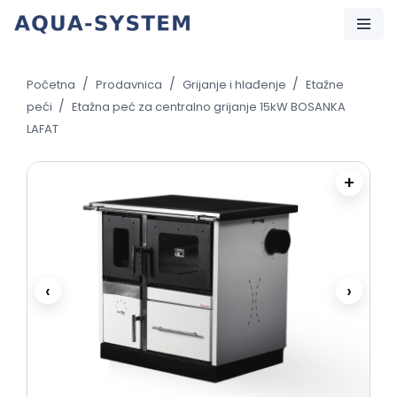
Skip
to
/
/
/
Početna
Prodavnica
Grijanje i hlađenje
Etažne
content
/
peći
Etažna peć za centralno grijanje 15kW BOSANKA
LAFAT
+
‹
›