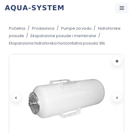
Skip
to
/
/
/
Početna
Prodavnica
Pumpe za vodu
Hidroforske
content
/
/
posude
Ekspanzione posude i membrane
Ekspanziona hidroforska horizontalna posuda 36L
+
‹
›