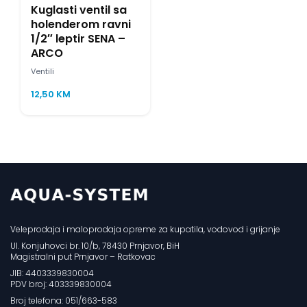
Kuglasti ventil sa
holenderom ravni
1/2″ leptir SENA –
ARCO
Ventili
12,50
KM
Veleprodaja i maloprodaja opreme za kupatila, vodovod i grijanje
Ul. Konjuhovci br. 10/b, 78430 Prnjavor, BiH
Magistralni put Prnjavor – Ratkovac
JIB: 4403339830004
PDV broj: 403339830004
Broj telefona: 051/663-583