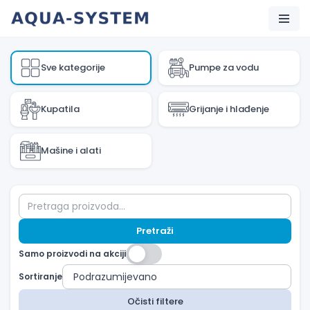
Skip
to
Sve kategorije
Pumpe za vodu
content
Kupatila
Grijanje i hlađenje
Mašine i alati
Pretraži
Samo proizvodi na akciji
Sortiranje
Očisti filtere