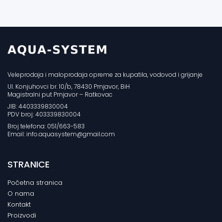
Veleprodaja i maloprodaja opreme za kupatila, vodovod i grijanje
Ul. Konjuhovci br. 10/b, 78430 Prnjavor, BiH
Magistralni put Prnjavor – Ratkovac
JIB: 4403339830004
PDV broj: 403339830004
Broj telefona: 051/663-583
Email: info.aquasystem@gmail.com
STRANICE
Početna stranica
O nama
Kontakt
Proizvodi