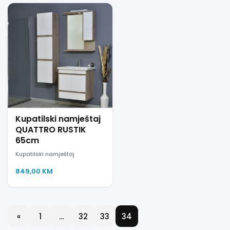
Kupatilski namještaj
QUATTRO RUSTIK
65cm
Kupatilski namještaj
849,00
KM
«
1
…
32
33
34