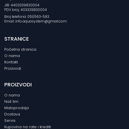
JIB: 4403339830004
PDV broj: 403339830004
Broj telefona: 051/663-583
Email: info.aquasystem@gmail.com
STRANICE
Početna stranica
O nama
Kontakt
Proizvodi
PROIZVODI
O nama
Naš tim
Maloprodaja
Dostava
Servis
Kupovina na rate i krediti