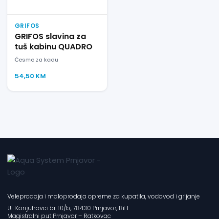
GRIFOS
GRIFOS slavina za
tuš kabinu QUADRO
Česme za kadu
54,50
KM
Veleprodaja i maloprodaja opreme za kupatila, vodovod i grijanje
Ul. Konjuhovci br. 10/b, 78430 Prnjavor, BiH
Magistralni put Prnjavor – Ratkovac