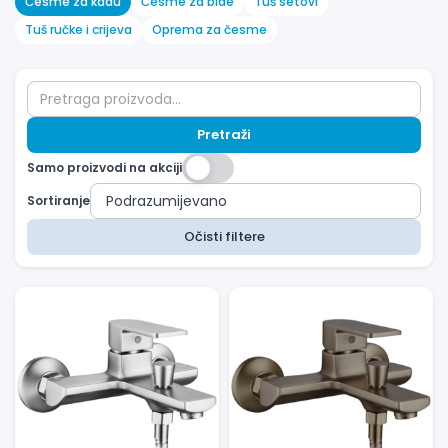
Česme za kadu
Česme za bide
Tuš setovi
Tuš ručke i crijeva
Oprema za česme
Pretraži
Samo proizvodi na akciji
Sortiranje
Očisti filtere