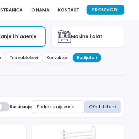
PROIZVODI
 STRANICA
O NAMA
KONTAKT
janje i hlađenje
Mašine i alati
e
Termoblokovi
Konvektori
Radijatori
Sortiranje
Očisti filtere