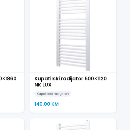
00×1860
Kupatilski radijator 500×1120
NK LUX
Kupatilski radijatori
140,00
KM