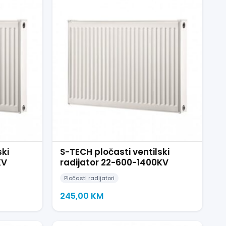
ski
S-TECH pločasti ventilski
KV
radijator 22-600-1400KV
Pločasti radijatori
245,00
KM