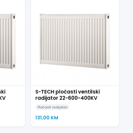
ski
S-TECH pločasti ventilski
0KV
radijator 22-600-400KV
Pločasti radijatori
131,00
KM