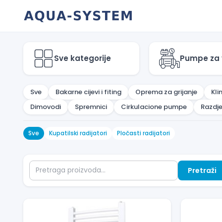
Skip
to
content
Sve kategorije
Pumpe za
Sve
Bakarne cijevi i fiting
Oprema za grijanje
Kli
Dimovodi
Spremnici
Cirkulacione pumpe
Razdje
Sve
Kupatilski radijatori
Pločasti radijatori
Pretraži