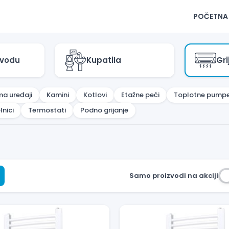
POČETNA
 vodu
Kupatila
Gri
ma uređaji
Kamini
Kotlovi
Etažne peći
Toplotne pump
lnici
Termostati
Podno grijanje
Samo proizvodi na akciji