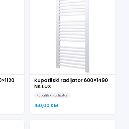
0×1120
Kupatilski radijator 600×1490
NK LUX
Kupatilski radijatori
150,00
KM