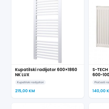
Kupatilski radijator 600×1860
S-TECH 
NK LUX
600-10
Kupatilski radijatori
Pločasti ra
215,00
KM
140,00